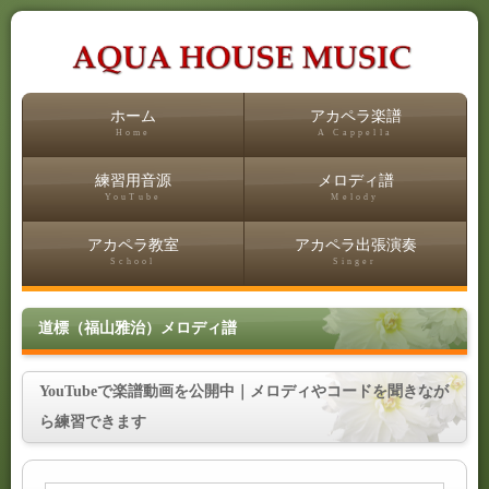
ホーム
アカペラ楽譜
Home
A Cappella
練習用音源
メロディ譜
YouTube
Melody
アカペラ教室
アカペラ出張演奏
School
Singer
道標（福山雅治）メロディ譜
YouTubeで楽譜動画を公開中｜メロディやコードを聞きなが
ら練習できます