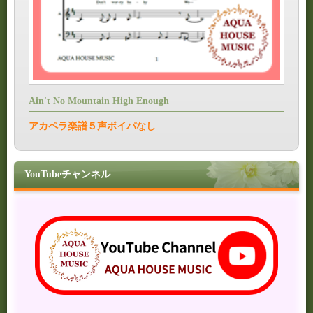
Ain't No Mountain High Enough
アカペラ楽譜５声ボイパなし
YouTubeチャンネル