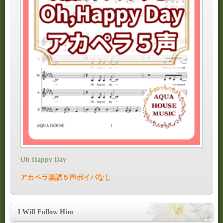
Oh Happy Day
アカペラ楽譜５声ボイパなし
I Will Follow Him