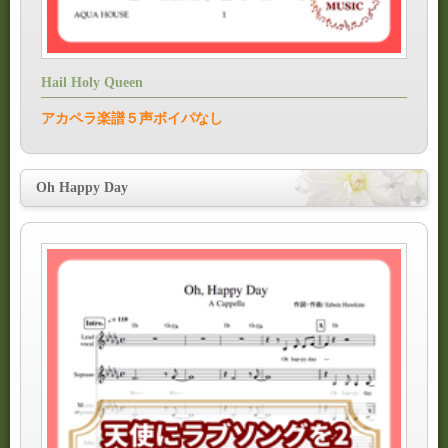
Hail Holy Queen
アカペラ楽譜５声ボイパなし
Oh Happy Day