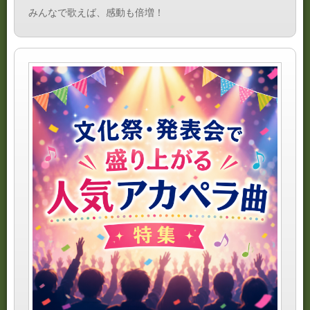
みんなで歌えば、感動も倍増！