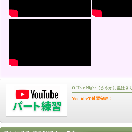
O Holy Night（さやかに星
YouTubeで練習完結！