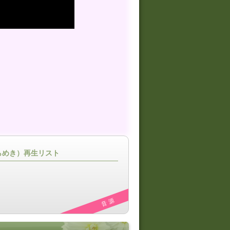
はきらめき）再生リスト
音 源