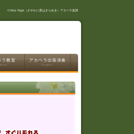
O Holy Night（さやかに星はきらめき）アカペラ楽譜
ペラ教室
アカペラ出張演奏
hool
Singer