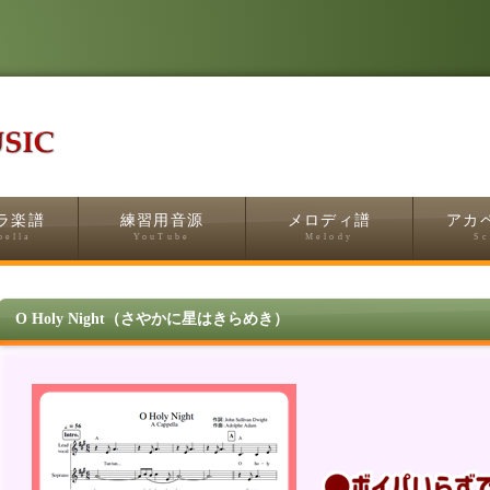
ラ楽譜
練習用音源
メロディ譜
アカ
pella
YouTube
Melody
Sc
O Holy Night（さやかに星はきらめき）